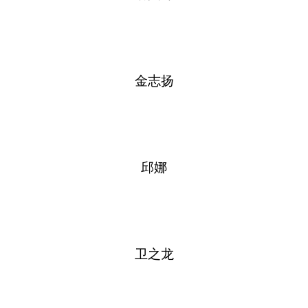
金志扬
邱娜
卫之龙