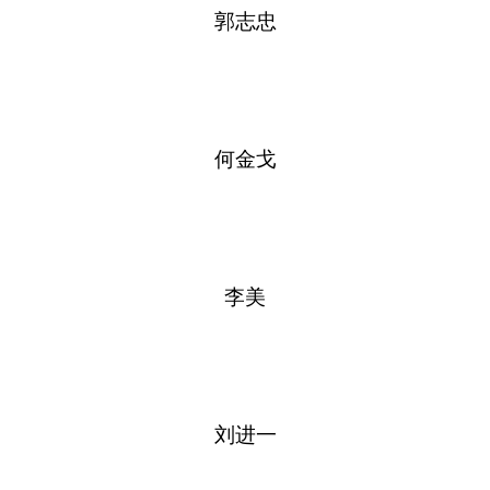
郭志忠
何金戈
李美
刘进一