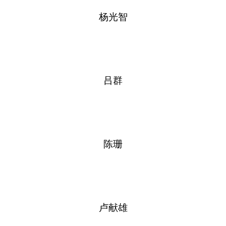
杨光智
吕群
陈珊
卢献雄