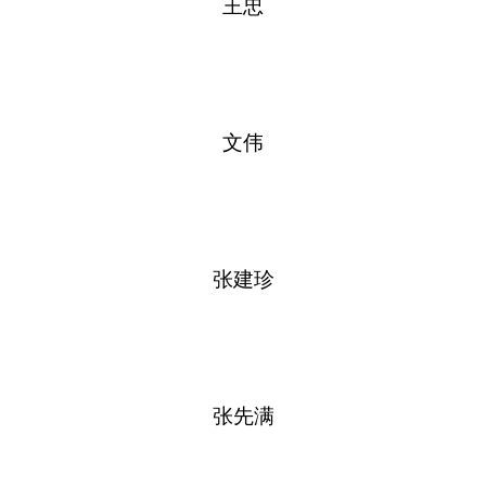
王忠
文伟
张建珍
张先满